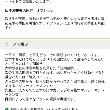
ーメイドでご提案いたします。
6. 学校視察の同行 オプション
派遣生が実際に通われる予定の学校・滞在先を人事担当者様に事
前見学の手配も可能です。オプションにより同行者の手配も可能
です
コースで選ぶ
一言で「留学」と言えども、その種類はいくつもございます。
語学学習だけでなくどっぷりその国に浸かって生活をしてみたい
という方には「長期留学」。
大学や会社の休暇時期を利用した「短期留学」。
次の学期の開講まで待ちきれず、思い立ったらすぐ行動せざるを
得ない方には「編入コース」。
さらにその中から、様々な国からやってきた留学生と一緒に勉強
できる「グループレッスン」や、
先生と二人きりでひたすら語学力アップを目指すマンツーマンレ
ッスン等、
目的によって様々なプランの選択が可能です。
中国・台湾で長期留学できる大学一覧を見る