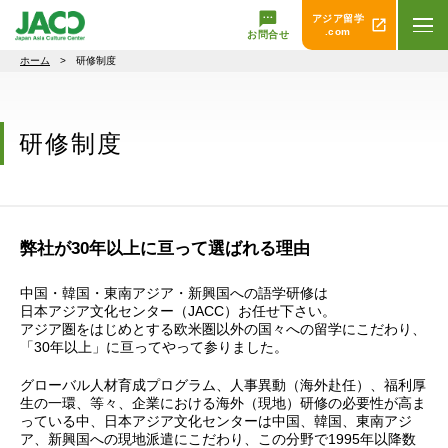
アジア留学
.com
お問合せ
ホーム
> 研修制度
研修制度
弊社が30年以上に亘って選ばれる理由
中国・韓国・東南アジア・新興国への語学研修は
日本アジア文化センター（JACC）お任せ下さい。
アジア圏をはじめとする欧米圏以外の国々への留学にこだわり、
「30年以上」に亘ってやって参りました。
グローバル人材育成プログラム、人事異動（海外赴任）、福利厚
生の一環、等々、企業における海外（現地）研修の必要性が高ま
っている中、日本アジア文化センターは中国、韓国、東南アジ
ア、新興国への現地派遣にこだわり、この分野で1995年以降数