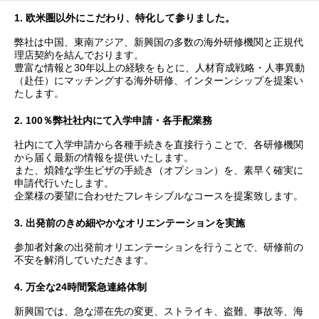
1. 欧米圏以外にこだわり、特化して参りました。
弊社は中国、東南アジア、新興国の多数の海外研修機関と正規代
理店契約を結んでおります。
豊富な情報と30年以上の経験をもとに、人材育成戦略・人事異動
（赴任）にマッチングする海外研修、インターンシップを提案い
たします。
2. 100％弊社社内にて入学申請・各手配業務
社内にて入学申請から各種手続きを直接行うことで、各研修機関
から届く最新の情報を提供いたします。
また、煩雑な学生ビザの手続き（オプション）を、素早く確実に
申請代行いたします。
企業様の要望に合わせたフレキシブルなコースを提案致します。
3. 出発前のきめ細やかなオリエンテーションを実施
参加者対象の出発前オリエンテーションを行うことで、研修前の
不安を解消していただきます。
4. 万全な24時間緊急連絡体制
新興国では、急な滞在先の変更、ストライキ、盗難、事故等、海