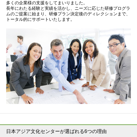
多くの企業様の支援をしてまいりました。
長年にわたる経験と実績を活かし、ニーズに応じた研修プログラ
留学について
中国について
台湾について
お申込みの流
ムのご提案に始まり、研修プラン決定後のディレクションまで、
トータル的にサポートいたします。
ニュース
イベント
会社概要
沿革
ビジョン
IR情報
採用情報
サービス
050-3385-3602
日本アジア文化センターが選ばれる6つの理由